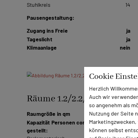
Stuhlkreis
14
Pausengestaltung:
Zugang ins Freie
ja
Tageslicht
ja
Klimaanlage
nein
Cookie Einst
Foto: Hohenwart Forum
Herzlich Willkomme
Räume 1.2/2.2/3.3
Auch wir verwenden
so angenehm als mög
Nutzung der Seite n
Raumgröße in qm
40m²
Marketingzwecken, f
Kapazität Personen coronakonform
können selbst entsc
gestellt: