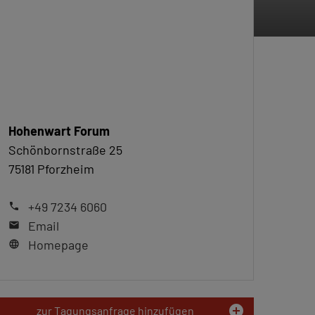
Hohenwart Forum
Schönbornstraße 25
75181 Pforzheim
+49 7234 6060
phone
Email
mail
Homepage
language
add_circle
zur Tagungsanfrage hinzufügen