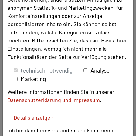
Raum, zentral oder bei schönem
anonymen Statistik- und Marketingzwecken, für
Wetter im Freien möglich. Die Speisen
Komforteinstellungen oder zur Anzeige
werden abgepackt serviert, um Ihnen
personlisierter Inhalte ein. Sie können selbst
den besten Schutz zu gewähren.
entscheiden, welche Kategorien sie zulassen
Zugang ins Freie
nein
möchten. Bitte beachten Sie, dass auf Basis ihrer
Tageslicht
ja
Einstellungen, womöglich nicht mehr alle
Klimaanlage
nein
Funktionalitäten der Seite zur Verfügung stehen.
Das Renaissancezimmer schafft
technisch notwendig
Analyse
durch das einzigartige Ambiente
Marketing
einen ganz besonderen Arbeitsort.
Weitere Informationen finden Sie in unserer
Zudem gelangen Sie schnell in
Datenschutzerklärung und
Impressum
.
unseren großzügigen Innenhof.
Details anzeigen
Ich bin damit einverstanden und kann meine
Foto: hôtel schloss romrod