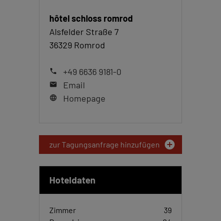
hôtel schloss romrod
Alsfelder Straße 7
36329 Romrod
+49 6636 9181-0
phone
Email
mail
Homepage
language
add_circle
zur Tagungsanfrage hinzufügen
Hoteldaten
Zimmer
39