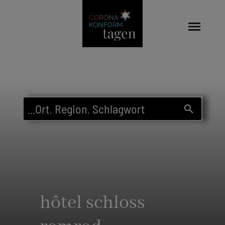
menu
...
Ort
,
Region
,
Schlagwort
search
hôtel schloss