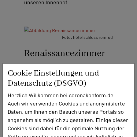
unseren Innenhof.
Foto: hôtel schloss romrod
Renaissancezimmer
Raumgröße in qm
51m²
Cookie Einstellungen und
Kapazität Personen coronakonform
Datenschutz (DSGVO)
gestellt:
Parlamentarisch
Herzlich Willkommen bei coronakonform.de
U-Form
8
Auch wir verwenden Cookies und anonymisierte
Stuhlkreis
8
Daten, um Ihnen den Besuch unseres Portals so
angenehm als möglich zu gestalten. Einige dieser
Pausengestaltung:
Cookies sind dabei für die optimale Nutzung der
Je nach weiterer Gruppe vor dem
Seite notwendig, andere setzen wir lediglich zu