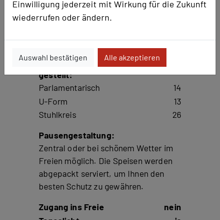
Einwilligung jederzeit mit Wirkung für die Zukunft
wiederrufen oder ändern.
Rittersaal
Raumgröße in qm
142m²
Auswahl bestätigen
Alle akzeptieren
Kapazität Personen coronakonform
gestellt:
Parlamentarisch
14
U-Form
13
Stuhlkreis
26
Pausengestaltung:
Zentral oder bei schönem Wetter im
Freien möglich. Die Speisen werden
abgepackt serviert, um Ihnen den
besten Schutz zu gewähren.
Zugang ins Freie
nein