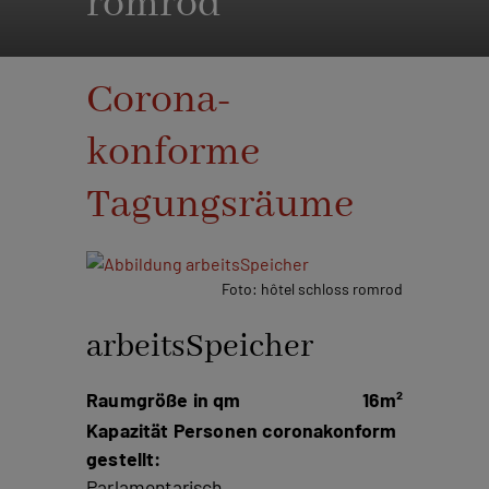
romrod
Corona-
konforme
Tagungsräume
Foto: hôtel schloss romrod
arbeitsSpeicher
Raumgröße in qm
16m²
Kapazität Personen coronakonform
gestellt:
Parlamentarisch